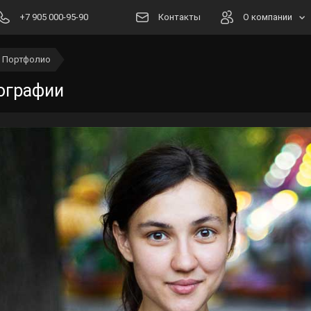
+7 905 000-95-90
Контакты
О компании
Портфолио
Новости
ографии
Блог
Вакансии
Наши работы
Наша команда
Реквизиты
Способы оплаты
Правовая информация