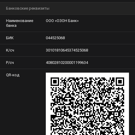
Банковские реквизиты
Наименование
ООО «ОЗОН Банк»
банка
БИК
044525068
К/сч
30101810645374525068
Р/сч
40802810200001199634
QR-код