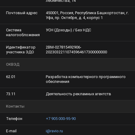
лесничества, 14
Почтовый адрес
450001, Россия, Республика Башкортостан, г.
Уфа, пр. Октября, д. 4, корпус 1
Система
УСН (Доходы) / Без НДС
налогообложения
Идентификатор
2BM-027815492906-
участника ЭДО
20230322110745964617300000000
ОКВЭД
62.01
Разработка компьютерного программного
обеспечения
73.11
Деятельность рекламных агентств
Контакты
Телефон
+7 905 000-95-90
E-mail
i@ravio.ru