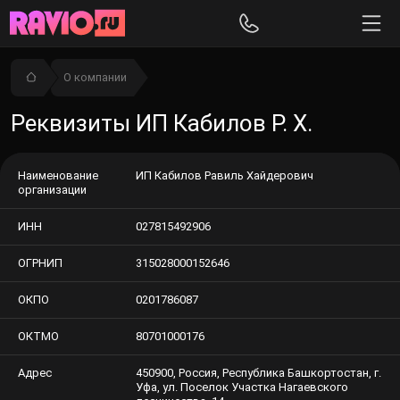
О компании
Реквизиты ИП Кабилов Р. Х.
Наименование
ИП Кабилов Равиль Хайдерович
организации
ИНН
027815492906
ОГРНИП
315028000152646
ОКПО
0201786087
ОКТМО
80701000176
Адрес
450900, Россия, Республика Башкортостан, г.
Уфа, ул. Поселок Участка Нагаевского